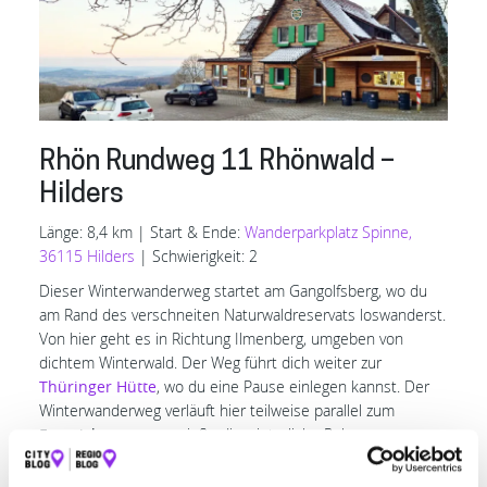
Rhön Rundweg 11 Rhönwald –
Hilders
Länge: 8,4 km | Start & Ende:
Wanderparkplatz Spinne,
36115 Hilders
| Schwierigkeit: 2
Dieser Winterwanderweg startet am Gangolfsberg, wo du
am Rand des verschneiten Naturwaldreservats loswanderst.
Von hier geht es in Richtung Ilmenberg, umgeben von
dichtem Winterwald. Der Weg führt dich weiter zur
Thüringer Hütte
, wo du eine Pause einlegen kannst. Der
Winterwanderweg verläuft hier teilweise parallel zum
Franziskusweg
– genieße die winterliche Ruhe.
Dein nächstes Highlight ist die
Wüstung
Altenfeld
, bevor