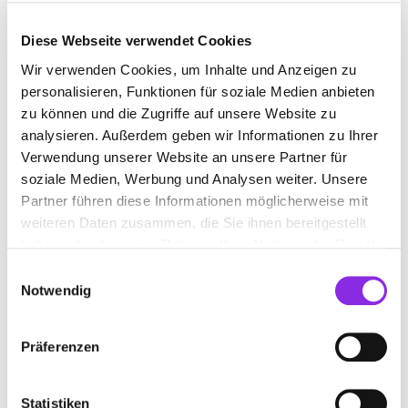
du schließlich das
Rhön Park-Hotel
erreichst. Für die
Rückkehr folgst du dem Weg zurück zu deinem
Diese Webseite verwendet Cookies
Ausgangspunkt.
Mehr Infos HIER.
Wir verwenden Cookies, um Inhalte und Anzeigen zu
Aufwärmen und stärken kannst du dich unterwegs
personalisieren, Funktionen für soziale Medien anbieten
Thüringer
entweder im
Schweinfurter Haus
oder in der
zu können und die Zugriffe auf unsere Website zu
Hütte
, die beide gemütliche Einkehrmöglichkeiten mit
leckeren Speisen und warmen Getränken bieten.
analysieren. Außerdem geben wir Informationen zu Ihrer
Verwendung unserer Website an unsere Partner für
Winterwanderweg II Schornhecke
soziale Medien, Werbung und Analysen weiter. Unsere
– Oberelsbach
Partner führen diese Informationen möglicherweise mit
weiteren Daten zusammen, die Sie ihnen bereitgestellt
Länge: 2,3 km | Start & Ende:
Parkplatz Schornhecke
|
haben oder die sie im Rahmen Ihrer Nutzung der Dienste
Schwierigkeit: 1
gesammelt haben.
Einwilligungsauswahl
Dein Winterwanderweg startet an der
Schornhecke
und
Notwendig
führt dich durch die Rhöner Landschaft entlang der
hessisch-bayerischen Grenze. Der Weg wechselt zwischen
offenen und bewaldeten Abschnitten und bietet dir
Präferenzen
herrliche Ausblicke. Entlang der
Hochrhönstraße
wanderst
du schließlich zurück zu deinem Ausgangspunkt.
Statistiken