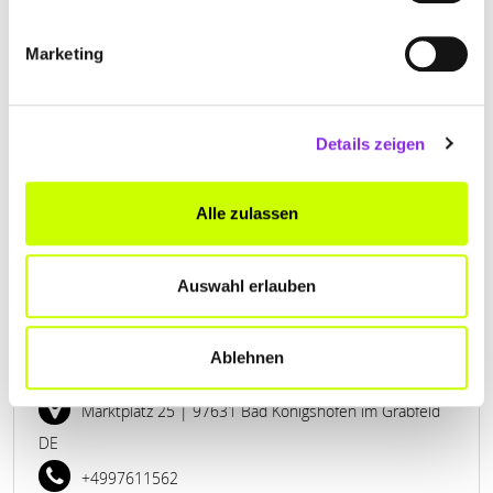
Marketing
DÜRING GMBH & CO. KG METZGEREI
Bahnhofstraße 2
| 97633 Saal a d Saale DE
Details zeigen
+4997626746
www.metzgerei-duering.de
Alle zulassen
Auswahl erlauben
Ablehnen
HOTEL-RESTAURANT SCHLUNDHAUS
Marktplatz 25
| 97631 Bad Königshofen im Grabfeld
DE
+4997611562