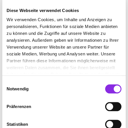
Diese Webseite verwendet Cookies
+499772932426
Wir verwenden Cookies, um Inhalte und Anzeigen zu
www.degetsmuehle-baeckerei.de
personalisieren, Funktionen für soziale Medien anbieten
zu können und die Zugriffe auf unsere Website zu
analysieren. Außerdem geben wir Informationen zu Ihrer
Verwendung unserer Website an unsere Partner für
soziale Medien, Werbung und Analysen weiter. Unsere
Partner führen diese Informationen möglicherweise mit
CAFÉ BÄCKEREI VOLL
weiteren Daten zusammen, die Sie ihnen bereitgestellt
haben oder die sie im Rahmen Ihrer Nutzung der Dienste
Marktplatz 4
| 97653 Bischofsheim in der Rhön DE
gesammelt haben.
Einwilligungsauswahl
+499772353
Notwendig
www.cafe-voll.de
Präferenzen
Statistiken