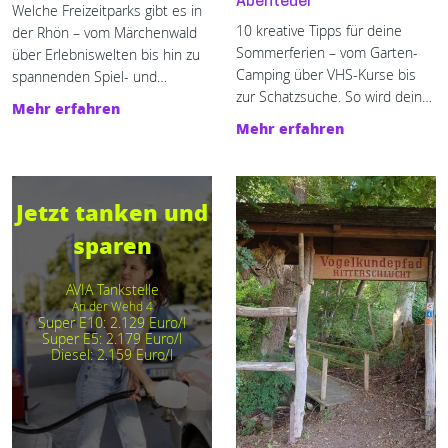
Abenteuer
Welche Freizeitparks gibt es in
10 kreative Tipps für deine
der Rhön – vom Märchenwald
Sommerferien – vom Garten-
über Erlebniswelten bis hin zu
Camping über VHS-Kurse bis
spannenden Spiel- und
zur Schatzsuche. So wird dein
Freizeitparks. Schau rein.
Mehr erfahren
Sommer unvergesslich!
Mehr erfahren
Jetzt tanken und
sparen
AVIA Tankstelle
An der Wehd 4
Super E10: 2.129 Euro/l
Super E5: 2.179 Euro/l
Diesel: 2.159 Euro/l