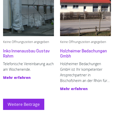
Keine Öffnungszeiten angegeben
Keine Öffnungszeiten angegeben
Inko Innenausbau Gustav
Holzheimer Bedachungen
Rahm
Gmbh
Telefonische Vereinbarung auch
Holzheimer Bedachungen
am Wochenende.
GmbH ist Ihr kompetenter
Ansprechpartner in
Mehr erfahren
Bischofsheim an der Rhön für
alle Belange rund um das
Mehr erfahren
Thema Dach.
Weitere Beiträge