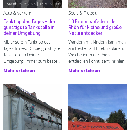
Stand: 06.08.2026 | 15:50:28 Uhr
Auto & Verkehr
Sport & Freizeit
Tanktipp des Tages – die
10 Erlebnispfade in der
günstigste Tankstelle in
Rhön für kleine und große
deiner Umgebung
Naturentdecker
Mit unserem Tanktipp des 
Wandern mit Kindern kann man
Tages findest Du die günstigste 
am Besten auf Erlebnispfaden.
Tankstelle in Deiner 
Welche ihr in der Rhön
Umgebung. Immer zum besten 
entdecken könnt, seht ihr hier.
Preis tanken - mit enerQuick.
Mehr erfahren
Mehr erfahren