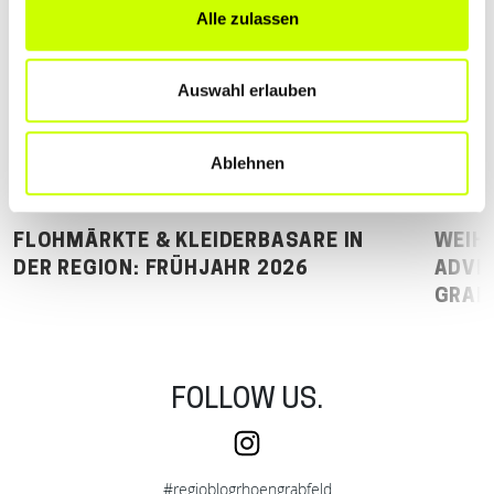
Alle zulassen
Auswahl erlauben
Ablehnen
FLOHMÄRKTE & KLEIDERBASARE IN
WEIH
DER REGION: FRÜHJAHR 2026
ADVE
GRAB
FOLLOW US.
Instagram
#regioblogrhoengrabfeld