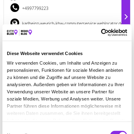
+4997799223
karlheinz-weyrich-khw-computerservice.weblocator.de
Diese Webseite verwendet Cookies
Wir verwenden Cookies, um Inhalte und Anzeigen zu
personalisieren, Funktionen für soziale Medien anbieten
zu können und die Zugriffe auf unsere Website zu
analysieren. Außerdem geben wir Informationen zu Ihrer
Verwendung unserer Website an unsere Partner für
soziale Medien, Werbung und Analysen weiter. Unsere
Partner führen diese Informationen möglicherweise mit
BESTATTUNGEN A. & T. SCHLEMBACH
weiteren Daten zusammen, die Sie ihnen bereitgestellt
haben oder die sie im Rahmen Ihrer Nutzung der Dienste
Rhönstraße 31 A
| 97702 Münnerstadt DE
gesammelt haben.
Einwilligungsauswahl