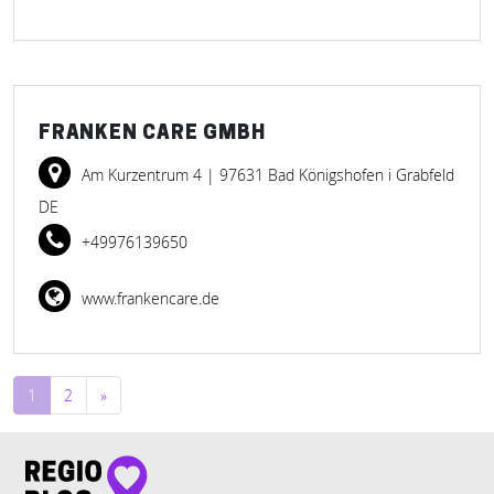
FRANKEN CARE GMBH
Am Kurzentrum 4
| 97631 Bad Königshofen i Grabfeld
DE
+49976139650
www.frankencare.de
Beitragsnavigation
1
2
»