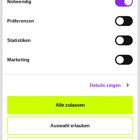
+499766941316
Notwendig
bestattungen-schlembach.de
Präferenzen
Statistiken
Marketing
BESTATTUNGEN BULHELLER E. K.
Rederstraße 10
| 97616 Bad Neustadt an der Saale
DE
Details zeigen
+499771617761
Alle zulassen
www.bestattungen-bulheller.de
Auswahl erlauben