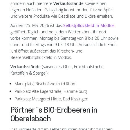
sondern auch mehrere
Verkaufsstände
sowie einen
eigenen Hofladen. Ganzjährig könnt ihr dort frische Äpfel
und weitere Produkte wie Destillate und Liköre erhalten.
Ab dem 25. Mai 2026 ist das
Selbstpflückfeld in Modlos
geöffnet. Täglich und bei jedem Wetter könnt ihr dort
vorbeikommen: Montag bis Samstag von 8 bis 20 Uhr sowie
sonn- und feiertags von 9 bis 18 Uhr. Voraussichtlich Ende
Juni öffnet außerdem das Kirschen- und
Beerenselbstpflückfeld in Modlos.
Verkaufsstände
(saisonales Obst, Fruchtaufstriche,
Kartoffeln & Spargel):
Marktplatz, Bischofsheim i.d.Rhön
Parkplatz Alte Lagerstraße, Hammelburg
Parkplatz Metzgerei Hirtle, Bad Kissingen
Pörtner´s BIO-Erdbeeren in
Oberelsbach
Das Erdbeerfeld zum selber pflücken findet ihr zwischen