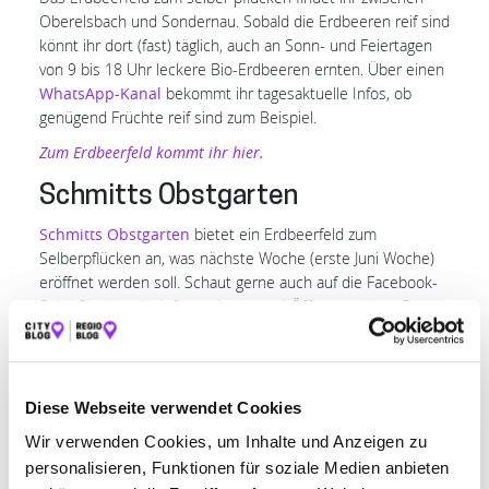
Oberelsbach und Sondernau. Sobald die Erdbeeren reif sind
könnt ihr dort (fast) täglich, auch an Sonn- und Feiertagen
von 9 bis 18 Uhr leckere Bio-Erdbeeren ernten. Über einen
WhatsApp-Kanal
bekommt ihr tagesaktuelle Infos, ob
genügend Früchte reif sind zum Beispiel.
Zum Erdbeerfeld kommt ihr hier.
Schmitts Obstgarten
Schmitts Obstgarten
bietet ein Erdbeerfeld zum
Selberpflücken an, was nächste Woche (erste Juni Woche)
eröffnet werden soll. Schaut gerne auch auf die Facebook-
Seite für aktuelle Informationen und Öffnungszeiten. Das
Feld ist ab dem Laden beschildert (Holzschilder mit
Erdbeere drauf). Wenn ihr euch nicht selbst die Mühe
machen möchtet oder keine Zeit habt zum pflücken – Im
Bauernladen könnt ihr jetzt schon Erdbeeren erwerben.
Diese Webseite verwendet Cookies
Bauernladen und SB-Ecke
: Oberland 12, 97702
Wir verwenden Cookies, um Inhalte und Anzeigen zu
Reichenbach
personalisieren, Funktionen für soziale Medien anbieten