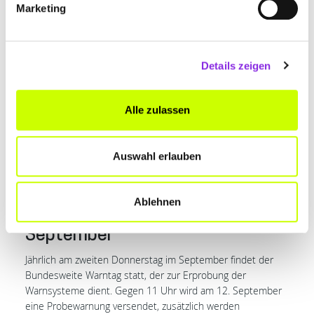
Marketing
Corona-Hilfen:
Schlussabrechnungen stehen an!
Details zeigen
Für alle, die Corona-Hilfen erhalten haben, steht bis Ende
September die letzten Schlussabrechnung an. Es ist
wichtig, die Fristen einzuhalten, um keine Zahlungen zu
Alle zulassen
versäumen.
Warum ist das wichtig für dich?
Überprüfe deine
Unterlagen sorgfältig und achte auf die Fristen, um
Auswahl erlauben
sicherzustellen, dass du alle dir zustehenden Zahlungen
erhältst.
Ablehnen
Bundesweiter Warntag am 12.
September
Jährlich am zweiten Donnerstag im September findet der
Bundesweite Warntag statt, der zur Erprobung der
Warnsysteme dient. Gegen 11 Uhr wird am 12. September
eine Probewarnung versendet, zusätzlich werden