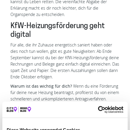
kannst du Leben retten. Die vereinfachte Abgabe der
Erklärung macht es dir noch leichter, dich für die
Organspende zu entscheiden.
KfW-Heizungsförderung geht
digital
Für alle, die ihr Zuhause energetisch saniert haben oder
dies noch tun wollen, gibt es gute Neuigkeiten: Ab Ende
September kannst du bei der KfW-Heizungsförderung deine
Rechnungen und Belege ganz einfach digital einreichen. Das
spart Zeit und Papier. Die ersten Auszahlungen sollen dann
Ende Oktober erfolgen.
Warum ist das wichtig für dich?
Wenn du eine Förderung
für deine neue Heizung beantragst, profitierst du von einem
schnelleren und unkomplizierteren Antragsverfahren.
Saisonale Sitzplatzreservierung
bei der Bahn entfällt
Gute Nachrichten für alle Bahnfahrer: Die saisonale
Diese Webseite verwendet Cookies