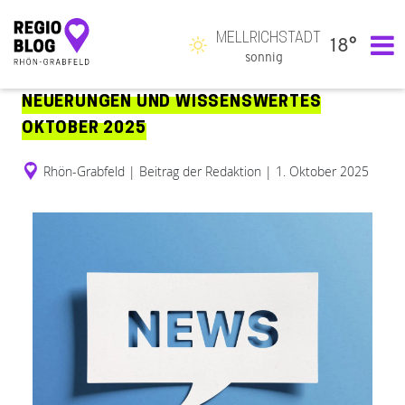
MELLRICHSTADT
18°
Hauptnavigation
sonnig
NEUERUNGEN UND WISSENSWERTES
OKTOBER 2025
Rhön-Grabfeld
|
Beitrag der Redaktion
|
1. Oktober 2025