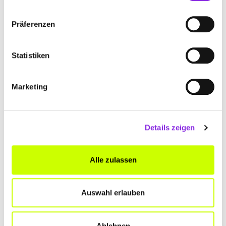
Patientenakte: Pflicht ab Oktober
2025
Präferenzen
Die meisten Ärzte nutzen bereits die ePA (
elektronische
Patientenakte
). Auch die letzten Praxen sind jetzt
Statistiken
verpflichtet, auf die ePA umzustellen. Bis Oktober 2025
müssen Ärzte und Psychotherapeuten die speziellen ePA-
Module in ihre Praxissysteme integriert haben. Praxen, die
Marketing
die Neuerungen ab Oktober 2025 nicht einbauen, drohen
Sanktionen.
Winterzeit 2025: Uhren am 26.
Details zeigen
Oktober umstellen
Am 26. Oktober beginnt 2025 die Winterzeit. In der Nacht
Alle zulassen
werden die Uhren um eine Stunde zurückgestellt, von drei
Uhr auf zwei Uhr. Es wurde schon häufig über das
Ende der
Zeitumstellung
abgestimmt, aber wann diese Neuerung in
Auswahl erlauben
Kraft tritt, ist noch nicht abzusehen.
Beginn der Heizperiode:
Ablehnen