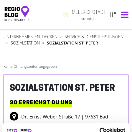
MELLRICHSTADT
11°
Hauptnavigation
sonnig
UNTERNEHMEN ENTDECKEN
SERVICE & DIENSTLEISTUNGEN
SOZIALSTATION
SOZIALSTATION ST. PETER
Keine Öffnungszeiten angegeben
SOZIALSTATION ST. PETER
SO ERREICHST DU UNS
Dr.-Ernst-Weber-Straße 17
| 97631 Bad
Königshofen i Grabfeld DE