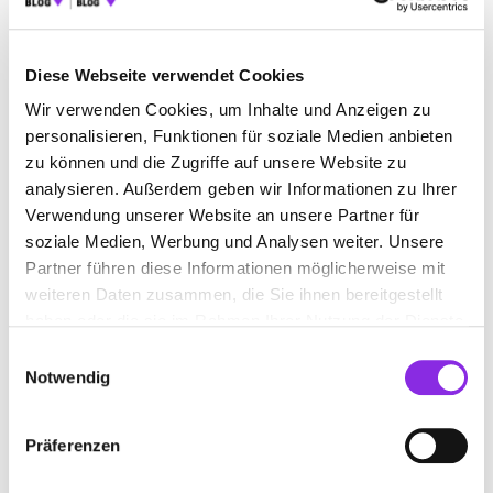
+4997612100
www.sozialstation-badkoenigshofen.de
Diese Webseite verwendet Cookies
Wir verwenden Cookies, um Inhalte und Anzeigen zu
personalisieren, Funktionen für soziale Medien anbieten
zu können und die Zugriffe auf unsere Website zu
analysieren. Außerdem geben wir Informationen zu Ihrer
Verwendung unserer Website an unsere Partner für
soziale Medien, Werbung und Analysen weiter. Unsere
ANFAHRT
Partner führen diese Informationen möglicherweise mit
weiteren Daten zusammen, die Sie ihnen bereitgestellt
Bitte akzeptiere
die Statistik und Marketing Cookies
, damit
haben oder die sie im Rahmen Ihrer Nutzung der Dienste
Du die Map sehen kannst.
gesammelt haben.
Einwilligungsauswahl
Notwendig
Präferenzen