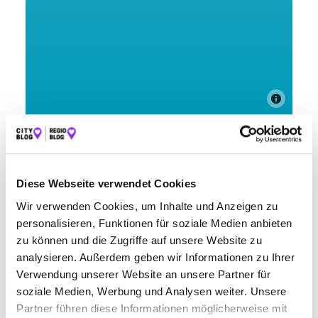
Wenn du regelmäßig mit dem Auto unterwegs bist, kennst
du sicherlich das Problem: Die Benzinpreise können stark
schwanken, und manchmal scheint es unmöglich, eine
günstige Tankstelle zu finden. Aber keine Sorge: Mit der
Diese Webseite verwendet Cookies
Hilfe von enerQuick findest du spielend einfach die
günstigste Tankstelle in deiner Umgebung oder entlang
Wir verwenden Cookies, um Inhalte und Anzeigen zu
deiner Strecke.
personalisieren, Funktionen für soziale Medien anbieten
zu können und die Zugriffe auf unsere Website zu
Warum enerQuick?
analysieren. Außerdem geben wir Informationen zu Ihrer
Spare bares Geld: Mit enerQuick findest du immer die
Verwendung unserer Website an unsere Partner für
günstigste Tankstelle in Friedrichshafen. Du musst nicht
soziale Medien, Werbung und Analysen weiter. Unsere
mehr von Tankstelle zu Tankstelle fahren, um die besten
Partner führen diese Informationen möglicherweise mit
Preise zu vergleichen. enerQuick erledigt das für dich und