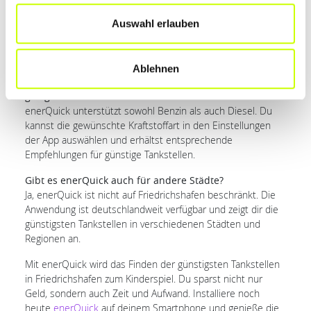
die Anwendung die günstigsten Tankstellen in deiner Nähe
Auswahl erlauben
an. Du kannst auch deine gewünschte Strecke eingeben,
und enerQuick findet für dich die günstigsten Tankstellen
entlang der Route.
Ablehnen
Ist enerQuick nur für Benzin oder auch für Diesel
geeignet?
enerQuick unterstützt sowohl Benzin als auch Diesel. Du
kannst die gewünschte Kraftstoffart in den Einstellungen
der App auswählen und erhältst entsprechende
Empfehlungen für günstige Tankstellen.
Gibt es enerQuick auch für andere Städte?
Ja, enerQuick ist nicht auf Friedrichshafen beschränkt. Die
Anwendung ist deutschlandweit verfügbar und zeigt dir die
günstigsten Tankstellen in verschiedenen Städten und
Regionen an.
Mit enerQuick wird das Finden der günstigsten Tankstellen
in Friedrichshafen zum Kinderspiel. Du sparst nicht nur
Geld, sondern auch Zeit und Aufwand. Installiere noch
heute
enerQuick
auf deinem Smartphone und genieße die