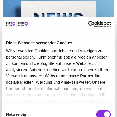
Diese Webseite verwendet Cookies
Wir verwenden Cookies, um Inhalte und Anzeigen zu
Bildung & Medien
personalisieren, Funktionen für soziale Medien anbieten
zu können und die Zugriffe auf unsere Website zu
NEUERUNGEN IM NOVEMBER 2025
analysieren. Außerdem geben wir Informationen zu Ihrer
Der November bringt Bewegung: neue Gesetze, geänderte Fristen,
Verwendung unserer Website an unsere Partner für
steigende Preise. Entdecke hier alle Neuerungen im November
soziale Medien, Werbung und Analysen weiter. Unsere
2025 auf einen Blick.
Partner führen diese Informationen möglicherweise mit
Mehr erfahren
weiteren Daten zusammen, die Sie ihnen bereitgestellt
haben oder die sie im Rahmen Ihrer Nutzung der Dienste
gesammelt haben.
Einwilligungsauswahl
Notwendig