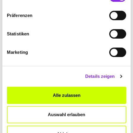
Präferenzen
Statistiken
Marketing
Bildung & Medien
DIE BESTEN HALLOWEEN-FILME FÜR EINEN …
Details zeigen
Halloween ist der perfekte Zeitpunkt für einen schaurig-
gemütlichen Filmmarathon. Wir haben die besten Horrorfilme von
Psychothriller bis lustiger Geisterfilm für die ganze Familie für euch
Alle zulassen
gesammelt! 👻
Mehr erfahren
Auswahl erlauben