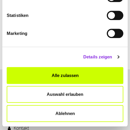
Statistiken
Einkaufen & Shoppen
Marketing
WEIHNACHTS- UND ADVENTSMÄRKTE IN R…
Alle Weihnachts- und Adventsmärkte in Rhön-Grabfeld und
Umgebung und weitere beliebte Märkte in der Nähe.
Details zeigen
Mehr erfahren
Alle zulassen
Auswahl erlauben
Ablehnen
LET'S CONNECT
Kontakt