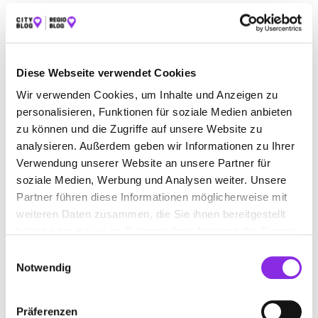
ALLE
AUTO & VERKEHR
ÄMTER & BEHÖRDEN
BAUEN & WOHNEN
BEAUTY & WELLNESS
Diese Webseite verwendet Cookies
BILDUNG & MEDIEN
EINKAUFEN & SHOPPEN
Wir verwenden Cookies, um Inhalte und Anzeigen zu
ESSEN & TRINKEN
GESUNDHEIT & MEDIZIN
personalisieren, Funktionen für soziale Medien anbieten
zu können und die Zugriffe auf unsere Website zu
RECHT & GELD
REISEN & ÜBERNACHTEN
analysieren. Außerdem geben wir Informationen zu Ihrer
SERVICE & DIENSTLEISTUNGEN
SPORT & FREIZEIT
Verwendung unserer Website an unsere Partner für
soziale Medien, Werbung und Analysen weiter. Unsere
Partner führen diese Informationen möglicherweise mit
weiteren Daten zusammen, die Sie ihnen bereitgestellt
haben oder die sie im Rahmen Ihrer Nutzung der Dienste
gesammelt haben.
Einwilligungsauswahl
Notwendig
Präferenzen