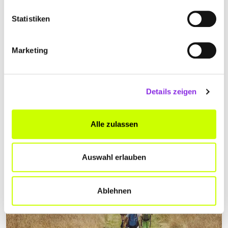
Statistiken
Einkaufen & Shoppen
Marketing
WEIHNACHTS- UND ADVENTSMÄRKTE IN R…
Alle Weihnachts- und Adventsmärkte in Rhön-Grabfeld und
Umgebung und weitere beliebte Märkte in der Nähe.
Details zeigen
Mehr erfahren
Alle zulassen
Auswahl erlauben
Ablehnen