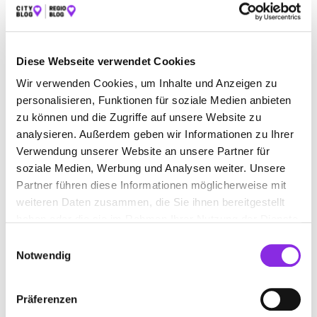
Diese Webseite verwendet Cookies
Sport & Freizeit
Wir verwenden Cookies, um Inhalte und Anzeigen zu
FREIBÄDER IN RHÖN-GRABFELD UND UMG…
personalisieren, Funktionen für soziale Medien anbieten
Anfang Mai öffnen die ersten Freibäder in Rhön-Grabfeld ihre
zu können und die Zugriffe auf unsere Website zu
Schwimmbecken. Und wir verraten euch, wo ihr in die neue Saison
analysieren. Außerdem geben wir Informationen zu Ihrer
starten könnt.
Verwendung unserer Website an unsere Partner für
Mehr erfahren
soziale Medien, Werbung und Analysen weiter. Unsere
Partner führen diese Informationen möglicherweise mit
weiteren Daten zusammen, die Sie ihnen bereitgestellt
haben oder die sie im Rahmen Ihrer Nutzung der Dienste
gesammelt haben.
Einwilligungsauswahl
Notwendig
Präferenzen