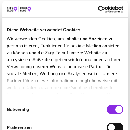
ALLE
AUTO & VERKEHR
ÄMTER & BEHÖRDEN
BAUEN & WOHNEN
BEAUTY & WELLNESS
Diese Webseite verwendet Cookies
BILDUNG & MEDIEN
EINKAUFEN & SHOPPEN
Wir verwenden Cookies, um Inhalte und Anzeigen zu
ESSEN & TRINKEN
GESUNDHEIT & MEDIZIN
personalisieren, Funktionen für soziale Medien anbieten
zu können und die Zugriffe auf unsere Website zu
RECHT & GELD
REISEN & ÜBERNACHTEN
analysieren. Außerdem geben wir Informationen zu Ihrer
SERVICE & DIENSTLEISTUNGEN
SPORT & FREIZEIT
Verwendung unserer Website an unsere Partner für
soziale Medien, Werbung und Analysen weiter. Unsere
Partner führen diese Informationen möglicherweise mit
weiteren Daten zusammen, die Sie ihnen bereitgestellt
haben oder die sie im Rahmen Ihrer Nutzung der Dienste
gesammelt haben.
Einwilligungsauswahl
Notwendig
Präferenzen