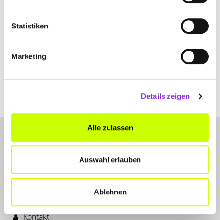
Statistiken
Einkaufen & Shoppen
Marketing
WEIHNACHTS- UND ADVENTSMÄRKTE IN R…
Alle Weihnachts- und Adventsmärkte in Rhön-Grabfeld und
Umgebung und weitere beliebte Märkte in der Nähe.
Details zeigen
Mehr erfahren
Alle zulassen
Auswahl erlauben
Ablehnen
LET'S CONNECT
Kontakt