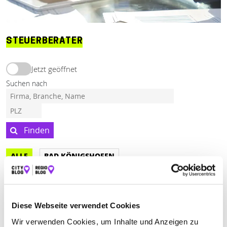
STEUERBERATER
Jetzt geöffnet
Suchen nach
Finden
ALLE
BAD KÖNIGSHOFEN
BAD KÖNIGSHOFEN IM GRABFELD
OSTHEIM
Diese Webseite verwendet Cookies
GUSKE & NEUNHÖFER
Wir verwenden Cookies, um Inhalte und Anzeigen zu