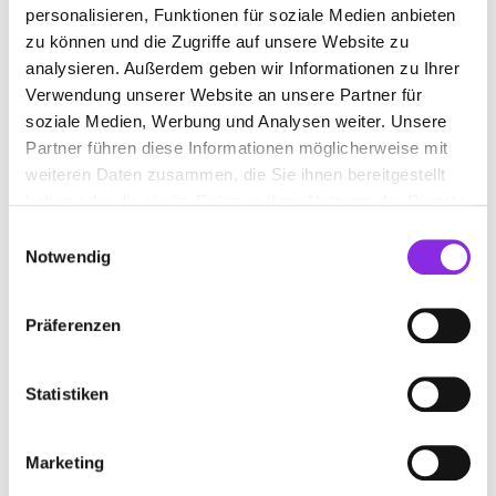
STEUERBERATUNGSGESELLSCHAFT
personalisieren, Funktionen für soziale Medien anbieten
GMBH & CO. KG
zu können und die Zugriffe auf unsere Website zu
analysieren. Außerdem geben wir Informationen zu Ihrer
Am Hopfenkreuzlein 3
| 97631 Bad Königshofen DE
Verwendung unserer Website an unsere Partner für
soziale Medien, Werbung und Analysen weiter. Unsere
+49976191370
Partner führen diese Informationen möglicherweise mit
weiteren Daten zusammen, die Sie ihnen bereitgestellt
guske-neunhoefer-steuerberatungsgesellschaft-
haben oder die sie im Rahmen Ihrer Nutzung der Dienste
gmbh-co-kg.weblocator.de
gesammelt haben.
Einwilligungsauswahl
Notwendig
Präferenzen
HEUMANN GMBH
STEUERBERATUNGSGESELLSCHAFT
Statistiken
Hindenburgstraße 16
| 97631 Bad Königshofen im
Grabfeld DE
Marketing
+49976191610