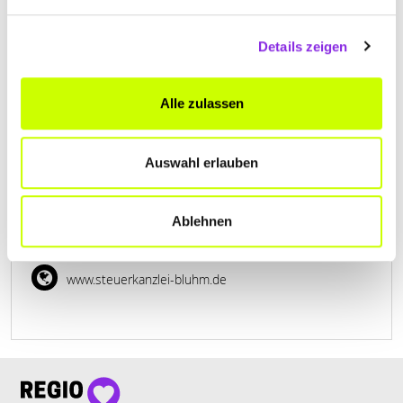
www.heumann-stb.de
Details zeigen
Alle zulassen
Auswahl erlauben
SUSANNE BLUHM, STEUERBERATERIN
Rosenweg 2
| 97645 Ostheim DE
Ablehnen
+4997779230
www.steuerkanzlei-bluhm.de