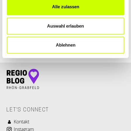
HOLZBAU DIETZ OHG
Alle zulassen
Obere Dorfgasse 18
| 97650 Fladungen DE
Auswahl erlauben
+4997787157
www.dietz-holzbau.de
Ablehnen
LET'S CONNECT
Kontakt
Instagram