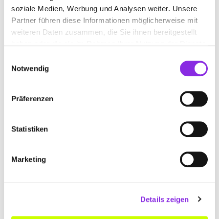
soziale Medien, Werbung und Analysen weiter. Unsere
Haselbachstraße 85
| 97653 Bischofsheim an der
Partner führen diese Informationen möglicherweise mit
Rhön DE
weiteren Daten zusammen, die Sie ihnen bereitgestellt
+499772475
haben oder die sie im Rahmen Ihrer Nutzung der Dienste
gesammelt haben.
Einwilligungsauswahl
www.holzheimer-bedachungen.de
Notwendig
Präferenzen
Statistiken
Marketing
Details zeigen
Jetzt geöffnet