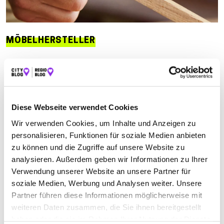
MÖBELHERSTELLER
Suchen nach
Diese Webseite verwendet Cookies
Finden
Wir verwenden Cookies, um Inhalte und Anzeigen zu
personalisieren, Funktionen für soziale Medien anbieten
ALLE
BAD KÖNIGSHOFEN I GRABFELD
zu können und die Zugriffe auf unsere Website zu
THUNDORF IN UNTERFRANKEN
analysieren. Außerdem geben wir Informationen zu Ihrer
Verwendung unserer Website an unsere Partner für
soziale Medien, Werbung und Analysen weiter. Unsere
Partner führen diese Informationen möglicherweise mit
HERIBERT KLÖFFEL GMBH & CO. KG
weiteren Daten zusammen, die Sie ihnen bereitgestellt
SCHREINEREI
haben oder die sie im Rahmen Ihrer Nutzung der Dienste