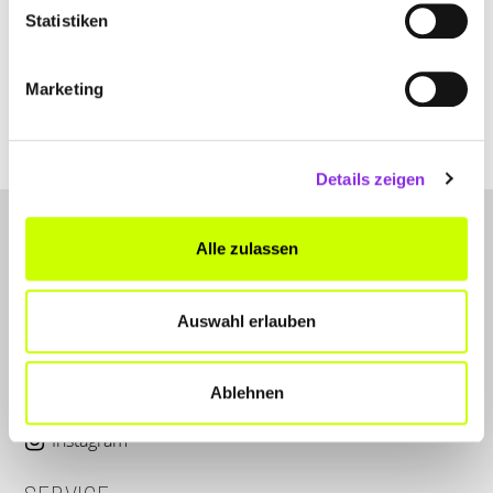
Am Brunnenfeld 3
| 97633 Trappstadt DE
Statistiken
+4997651240
Marketing
michael-neuhoefer-mn-pflasterarbeiten.weblocator.de
Details zeigen
Alle zulassen
Auswahl erlauben
LET'S CONNECT
Ablehnen
Kontakt
Instagram